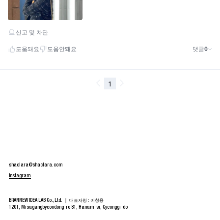
shaclara@shaclara.com
Instagram
BRANNEW IDEA LAB Co.,Ltd. ｜
대표자명 : 이창용
1201, Misagangbyeondong-ro 81, Hanam-si, Gyeonggi-do