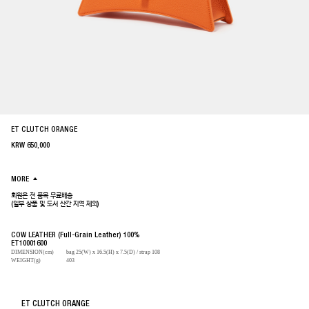
ET CLUTCH ORANGE
KRW
650,000
MORE
회원은 전 품목 무료배송
(일부 상품 및 도서 산간 지역 제외)
COW LEATHER (Full-Grain Leather) 100%
ET10001600
DIMENSION(cm)
bag 25(W) x 16.5(H) x 7.5(D) / strap 108
WEIGHT(g)
403
ET CLUTCH ORANGE