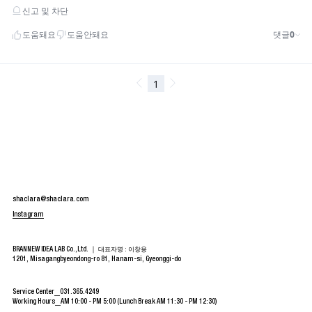
shaclara@shaclara.com
Instagram
BRANNEW IDEA LAB Co.,Ltd. ｜
대표자명 : 이창용
1201, Misagangbyeondong-ro 81, Hanam-si, Gyeonggi-do
Service Center
031.365.4249
Working Hours
AM 10:00 - PM 5:00 (Lunch Break AM 11:30 - PM 12:30)