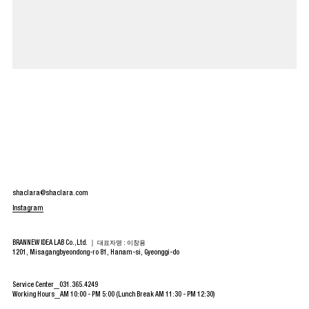
shaclara@shaclara.com
Instagram
BRANNEW IDEA LAB Co.,Ltd. ｜
대표자명 : 이창용
1201, Misagangbyeondong-ro 81, Hanam-si, Gyeonggi-do
Service Center
031.365.4249
Working Hours
AM 10:00 - PM 5:00 (Lunch Break AM 11:30 - PM 12:30)