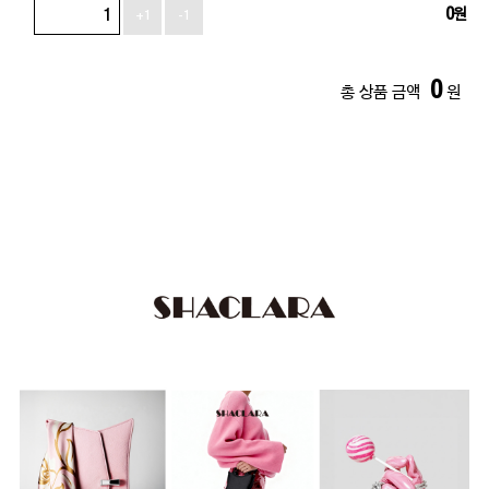
0
원
+1
-1
0
총 상품 금액
원