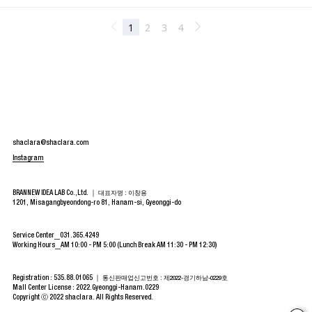
shaclara@shaclara.com
Instagram
BRANNEW IDEA LAB Co.,Ltd. ｜
대표자명 : 이창용
1201, Misagangbyeondong-ro 81, Hanam-si, Gyeonggi-do
Service Center
031.365.4249
Working Hours
AM 10:00 - PM 5:00 (Lunch Break AM 11:30 - PM 12:30)
Registration : 535.88.01065 ｜
통신판매업신고번호 : 제2022-경기하남-0229호
Mall Center License : 2022.Gyeonggi-Hanam.0229
Copyright ⓒ 2022 shaclara. All Rights Reserved.