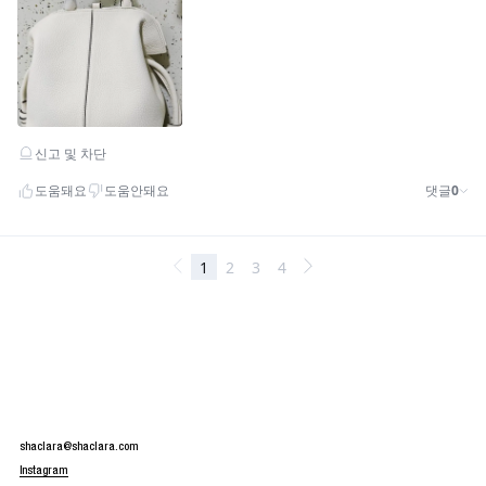
shaclara@shaclara.com
Instagram