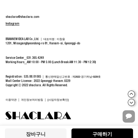
shaclara@shaclara.com
Instagram
BRANNEW IDEA LAB Co.,Ltd. ｜
대표자명 : 이창용
1201, Misagangbyeondong-ro 81, Hanam-si, Gyeonggi-do
Service Center
031.365.4249
Working Hours
AM 10:00 - PM 5:00 (Lunch Break AM 11:30 - PM 12:30)
Registration : 535.88.01065 ｜
통신판매업신고번호 : 제2022-경기하남-0229호
Mall Center License : 2022.Gyeonggi-Hanam.0229
Copyright ⓒ 2022 shaclara. All Rights Reserved.
｜
｜
이용약관
개인정보처리방침
[사업자정보확인]
장바구니
구매하기