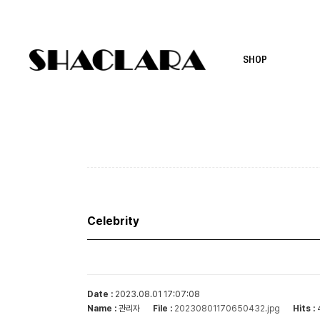
SHOP
Celebrity
Date :
2023.08.01 17:07:08
Name :
관리자
File :
Hits :
20230801170650432.jpg