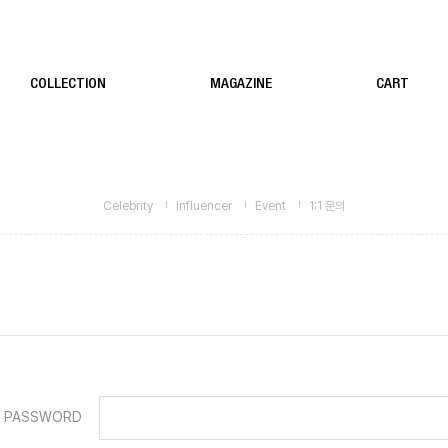
COLLECTION
MAGAZINE
CART
Celebrity
Influencer
Event
1:1 문의
PASSWORD