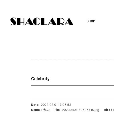
SHOP
Celebrity
Date :
2023.08.01 17:05:53
Name :
관리자
File :
Hits :
4
20230801170536415.jpg