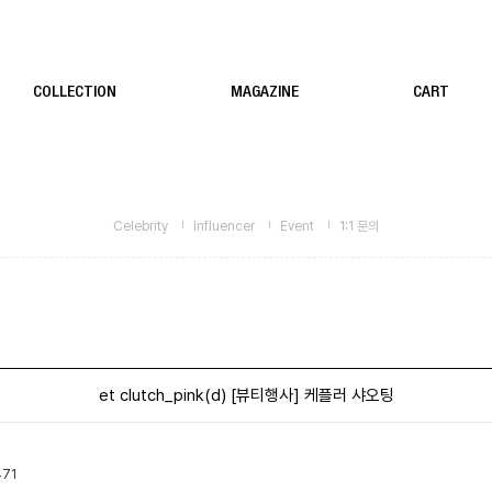
COLLECTION
MAGAZINE
CART
Celebrity
Influencer
Event
1:1 문의
et clutch_pink(d) [뷰티행사] 케플러 샤오팅
71