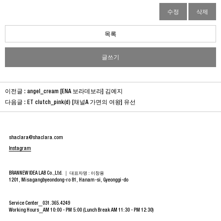
수정
삭제
목록
글쓰기
이전글 :
angel_cream [ENA 보라데보라] 김예지
다음글 :
ET clutch_pink(d) [채널A 가면의 여왕] 유선
shaclara@shaclara.com
Instagram
BRANNEW IDEA LAB Co.,Ltd. ｜
대표자명 : 이창용
1201, Misagangbyeondong-ro 81, Hanam-si, Gyeonggi-do
Service Center
031.365.4249
Working Hours
AM 10:00 - PM 5:00 (Lunch Break AM 11:30 - PM 12:30)