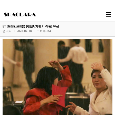
Celebrity
ET clutch_pink(d) [채널A 가면의 여왕] 유선
관리자
|
2023-07-18
|
조회수 554