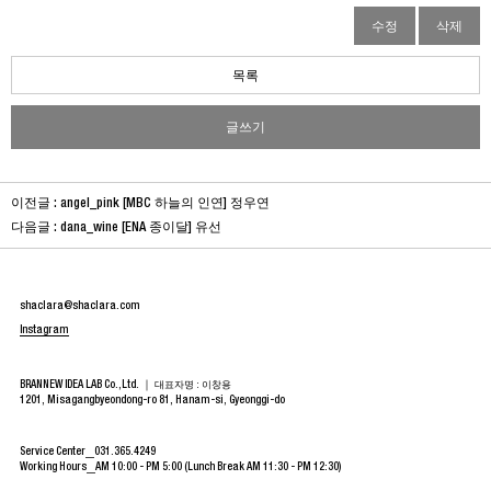
수정
삭제
목록
글쓰기
이전글 :
angel_pink [MBC 하늘의 인연] 정우연
다음글 :
dana_wine [ENA 종이달] 유선
shaclara@shaclara.com
Instagram
BRANNEW IDEA LAB Co.,Ltd. ｜
대표자명 : 이창용
1201, Misagangbyeondong-ro 81, Hanam-si, Gyeonggi-do
Service Center
031.365.4249
Working Hours
AM 10:00 - PM 5:00 (Lunch Break AM 11:30 - PM 12:30)