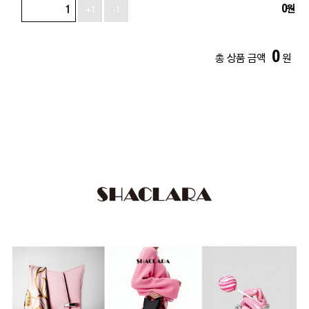
0
원
+1
-1
0
총 상품 금액
원