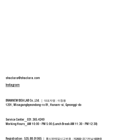
shaclara@shaclara.com
Instagram
BRANNEW IDEA LAB Co.,Ltd. ｜
대표자명 : 이창용
1201, Misagangbyeondong-ro 81, Hanam-si, Gyeonggi-do
Service Center
031.365.4249
Working Hours
AM 10:00 - PM 5:00 (Lunch Break AM 11:30 - PM 12:30)
Registration : 535.88.01065 ｜
통신판매업신고번호 : 제2022-경기하남-0229호